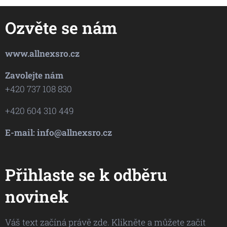
Ozvěte se nám
www.allnexsro.cz
Zavolejte nám
+420 737 108 830
+420 604 310 449
E-mail: info@allnexsro.cz
Přihlaste se k odběru
novinek
Váš text začíná právě zde. Klikněte a můžete začít